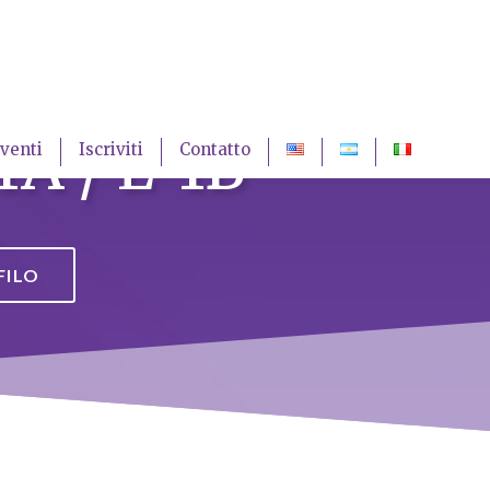
A / L-1B
venti
Iscriviti
Contatto
FILO