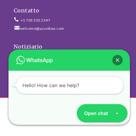
Contatto
+1 703 533 2347
welcome@yacublaw.com
Notiziario
ISCRIVITI
Hello! How can we help?
Open chat