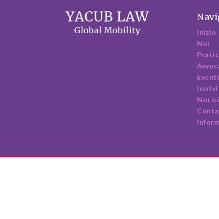
Navi
Inizio
Noi
Pratic
Avvoc
Event
Iscrivi
Notic
Conta
Inform