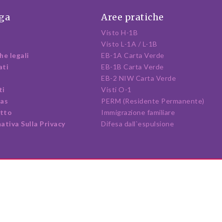
ga
Aree pratiche
Visto H-1B
Visto L-1A / L-1B
he legali
EB-1A Carta Verde
ati
EB-1B Carta Verde
i
EB-2 NIW Carta Verde
ti
Visti O-1
ias
PERM (Residente Permanente)
tto
Immigrazione familiare
ativa Sulla Privacy
Difesa dall`espulsione
© Diseño Web VEOVEO.